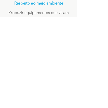
Respeito ao meio ambiente
Produzir equipamentos que visam
harmonia entre
industria e meio ambiente, com soluções
para o
descarte de materiais contaminados,
reciclagem
e recuperação de fluídos e ambientes
contaminados.
KFAB Filtros e Transportadores
+55 11 5924-1110
Rua Saint Germain, 205
vendas@kfa.com.br
Jd. Edda - São Paulo / SP
vendas@kfab.com.
br